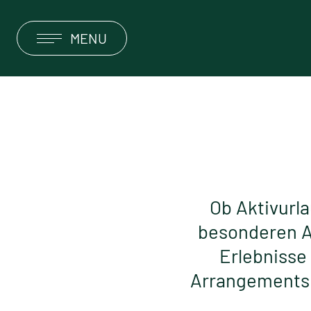
MENU
DEUTSCH
ENGLISH
HOME
HOTEL
ZIMMER & SUITEN
Ob Aktivurl
besonderen A
ANGEBOTE & PAUSCHALEN
Erlebnisse
RESTAURANT & SONNENTERRASSE
Arrangements 
OBERGURGL