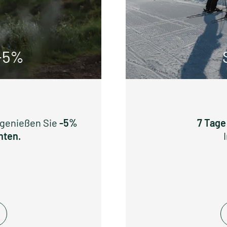
-5%
 genießen Sie
-5%
7 Tage
hten.