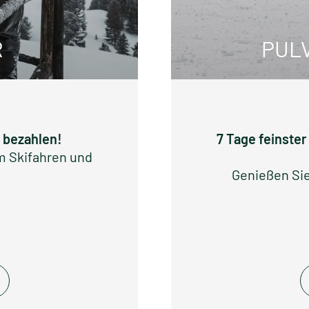
R
PUL
e bezahlen!
7 Tage feinste
m Skifahren und
Genießen Sie