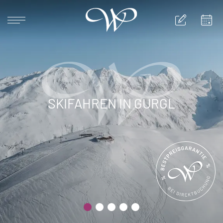
DEUTSCH
ENGLISH
HOME
SKIFAHREN IN GURGL
HOTEL
ZIMMER & SUITEN
ANGEBOTE & PAUSCHALEN
RESTAURANT & SONNENTERRASSE
OBERGURGL
SERVICE & INFO