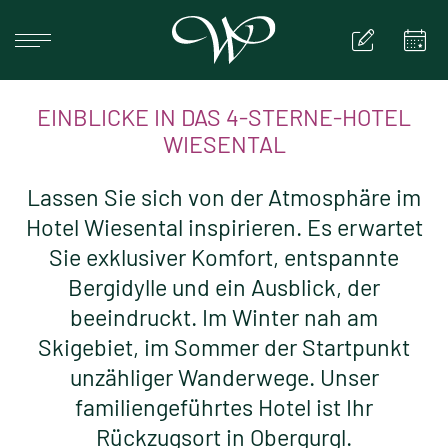
DEUTSCH
ENGLISH
EINBLICKE IN DAS 4-STERNE-HOTEL
WIESENTAL
HOME
Lassen Sie sich von der Atmosphäre im
HOTEL
Hotel Wiesental inspirieren. Es erwartet
Sie exklusiver Komfort, entspannte
ZIMMER & SUITEN
Bergidylle und ein Ausblick, der
ANGEBOTE & PAUSCHALEN
beeindruckt. Im Winter nah am
Skigebiet, im Sommer der Startpunkt
RESTAURANT & SONNENTERRASSE
unzähliger Wanderwege. Unser
OBERGURGL
familiengeführtes Hotel ist Ihr
Rückzugsort in Obergurgl.
SERVICE & INFO