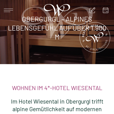
OBERGURGL – ALPINES
LEBENSGEFÜHL AUF ÜBER 1.900
DEUTSCH
ENGLISH
M
HOME
HOTEL
ZIMMER & SUITEN
ANGEBOTE & PAUSCHALEN
WOHNEN IM 4*-HOTEL WIESENTAL
RESTAURANT & SONNENTERRASSE
Im Hotel Wiesental in Obergurgl trifft
OBERGURGL
alpine Gemütlichkeit auf modernen
SERVICE & INFO